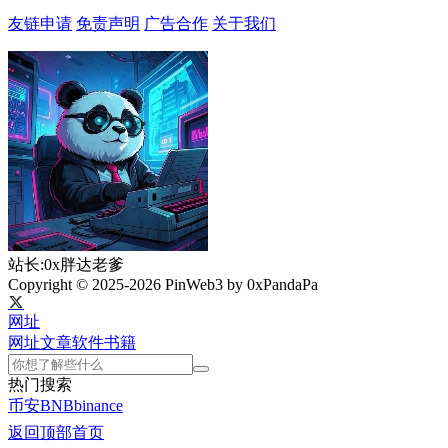
友链申请
免责声明
广告合作
关于我们
站长:0x胖达老爹
Copyright © 2025-2026 PinWeb3 by 0xPandaPa
网址
网址
文章
软件
书籍
热门搜索
币安
BNB
binance
返回顶部
首页