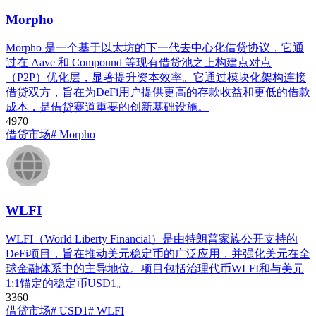
Morpho
Morpho 是一个基于以太坊的下一代去中心化借贷协议，它通
过在 Aave 和 Compound 等现有借贷池之上构建点对点
（P2P）优化层，显著提升资本效率。它通过模块化架构连接
借贷双方，旨在为DeFi用户提供更高的存款收益和更低的借款
成本，是借贷赛道重要的创新基础设施。
497
0
借贷市场
# Morpho
WLFI
WLFI（World Liberty Financial）是由特朗普家族公开支持的
DeFi项目，旨在推动美元稳定币的广泛应用，并强化美元在全
球金融体系中的主导地位。项目包括治理代币WLFI和与美元
1:1锚定的稳定币USD1。
336
0
借贷市场
# USD1
# WLFI