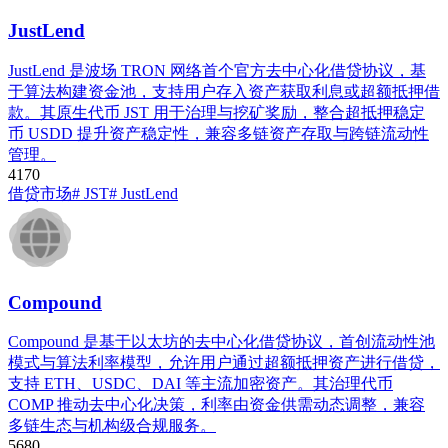
JustLend
JustLend 是波场 TRON 网络首个官方去中心化借贷协议，基
于算法构建资金池，支持用户存入资产获取利息或超额抵押借
款。其原生代币 JST 用于治理与挖矿奖励，整合超抵押稳定
币 USDD 提升资产稳定性，兼容多链资产存取与跨链流动性
管理。
417
0
借贷市场
# JST
# JustLend
Compound
Compound 是基于以太坊的去中心化借贷协议，首创流动性池
模式与算法利率模型，允许用户通过超额抵押资产进行借贷，
支持 ETH、USDC、DAI 等主流加密资产。其治理代币
COMP 推动去中心化决策，利率由资金供需动态调整，兼容
多链生态与机构级合规服务。
568
0