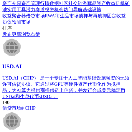
资产交易
资产管理
行情数据
社区社交
链游藏品
资产收益
矿机矿
池
实用工具
潜力赛道
投资机会
热门导航
基础设施
收益聚合器
借贷市场
RWA
衍生品市场
质押与再质押
固定收益
协议
预测市场
排序
发布
更新
浏览
点赞
USD.AI
USD.AI（CHIP） 是一个专注于人工智能基础设施融资的无须
许可借贷协议。它通过将GPU等硬件资产代币化作为抵押
品，为AI算力提供商提供链上信贷，并发行合成美元稳定币
USDai和生息代币sUSDai。
19
0
借贷市场
# CHIP