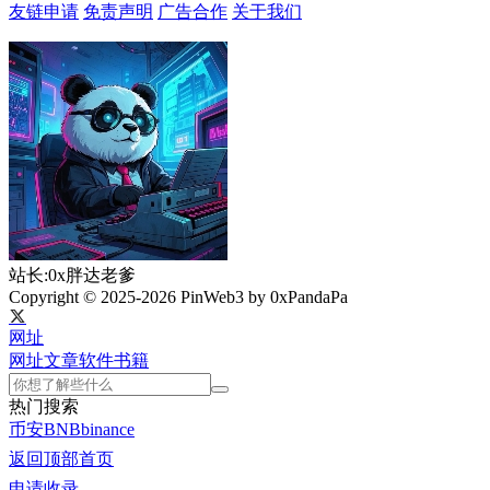
友链申请
免责声明
广告合作
关于我们
站长:0x胖达老爹
Copyright © 2025-2026 PinWeb3 by 0xPandaPa
网址
网址
文章
软件
书籍
热门搜索
币安
BNB
binance
返回顶部
首页
申请收录