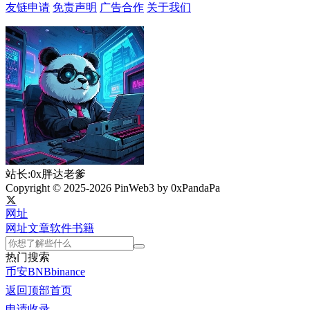
友链申请
免责声明
广告合作
关于我们
站长:0x胖达老爹
Copyright © 2025-2026 PinWeb3 by 0xPandaPa
网址
网址
文章
软件
书籍
热门搜索
币安
BNB
binance
返回顶部
首页
申请收录