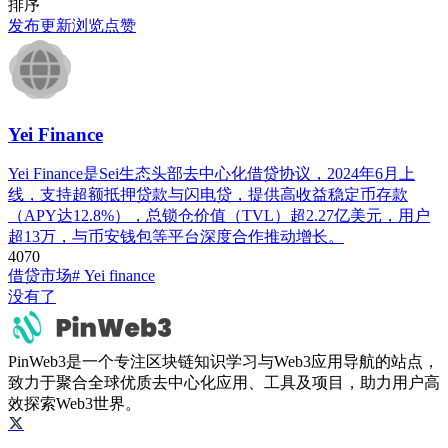
排序
发布
更新
浏览
点赞
Yei Finance
Yei Finance是Sei生态头部去中心化借贷协议，2024年6月上
线，支持超额抵押贷款与闪电贷，提供高收益稳定币存款
（APY达12.8%），总锁仓价值（TVL）超2.27亿美元，用户
超13万，与币安钱包等平台深度合作推动增长。
407
0
借贷市场
# Yei finance
没有了
PinWeb3是一个专注区块链知识学习与Web3应用导航的站点，
致力于聚合全球优质去中心化应用、工具及项目，助力用户高
效探索Web3世界。