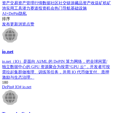
资产交易
资产管理
行情数据
社区社交
链游藏品
资产收益
矿机矿
池
实用工具
潜力赛道
投资机会
热门导航
基础设施
AI+
DePin
隐私
排序
发布
更新
浏览
点赞
io.net
io.net（IO）是面向 AI/ML 的 DePIN 算力网络，把全球闲置/
独立数据中心的 GPU 资源聚合为按需“GPU 云”，开发者可按
需拉起集群做推理、训练等任务，并用 IO 代币做支付、质押
激励与生态治理。
18
0
DePin
# IO
# io.net