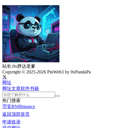
站长:0x胖达老爹
Copyright © 2025-2026 PinWeb3 by 0xPandaPa
网址
网址
文章
软件
书籍
热门搜索
币安
BNB
binance
返回顶部
首页
申请收录
提交网址