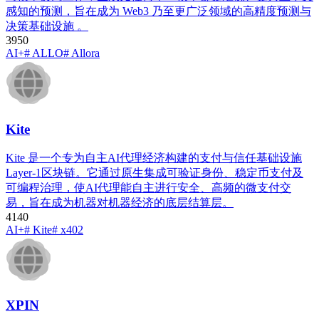
感知的预测，旨在成为 Web3 乃至更广泛领域的高精度预测与
决策基础设施 。
395
0
AI+
# ALLO
# Allora
Kite
Kite 是一个专为自主AI代理经济构建的支付与信任基础设施
Layer-1区块链。它通过原生集成可验证身份、稳定币支付及
可编程治理，使AI代理能自主进行安全、高频的微支付交
易，旨在成为机器对机器经济的底层结算层。
414
0
AI+
# Kite
# x402
XPIN