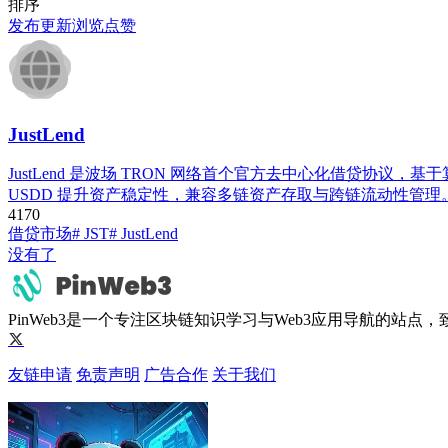
排序
发布
更新
浏览
点赞
JustLend
JustLend 是波场 TRON 网络首个官方去中心化借贷协
USDD 提升资产稳定性，兼容多链资产存取与跨链流动性管理
417
0
借贷市场
# JST
# JustLend
没有了
PinWeb3是一个专注区块链知识学习与Web3应用导航的站
友链申请
免责声明
广告合作
关于我们