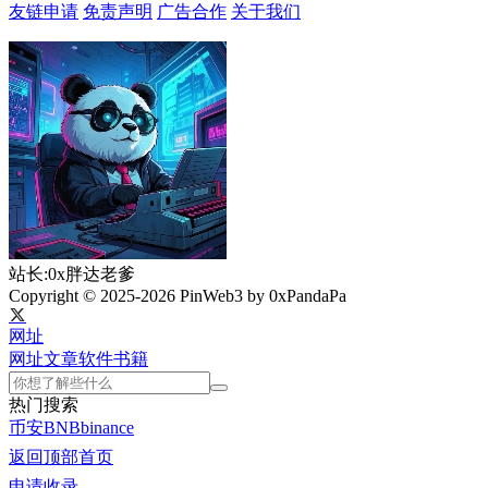
友链申请
免责声明
广告合作
关于我们
站长:0x胖达老爹
Copyright © 2025-2026 PinWeb3 by 0xPandaPa
网址
网址
文章
软件
书籍
热门搜索
币安
BNB
binance
返回顶部
首页
申请收录