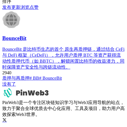
排序
发布
更新
浏览
点赞
BounceBit
BounceBit 是比特币生态的首个 ​​原生再质押链​​，通过结合 CeFi
与 DeFi 框架（CeDeFi），允许用户质押 BTC 等资产获得流
动性质押代币（如 BBTC），解锁闲置比特币的收益潜力，同
时保障资产安全性与跨链流动性。
294
0
质押与再质押
# BB
# BounceBit
没有了
PinWeb3是一个专注区块链知识学习与Web3应用导航的站点，
致力于聚合全球优质去中心化应用、工具及项目，助力用户高
效探索Web3世界。