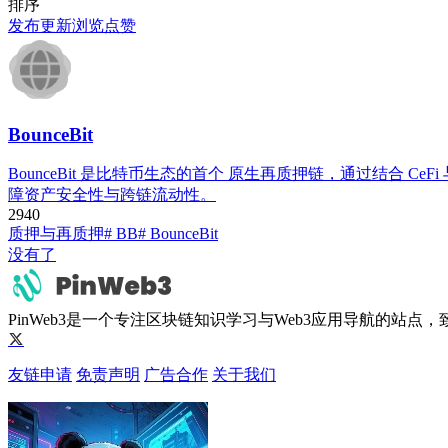
排序
发布
更新
浏览
点赞
BounceBit
BounceBit 是比特币生态的首个 ​​原生再质押链​​，通过结合
障资产安全性与跨链流动性。
294
0
质押与再质押
# BB
# BounceBit
没有了
PinWeb3是一个专注区块链知识学习与Web3应用导航的站
友链申请
免责声明
广告合作
关于我们