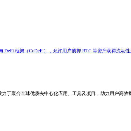
 CeFi 与 DeFi 框架（CeDeFi），允许用户质押 BTC 等资
点，致力于聚合全球优质去中心化应用、工具及项目，助力用户高效探