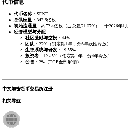
代币信息
代币名称
：SENT
总供应量
：343.6亿枚
初始流通量
：约72.4亿枚（占总量21.07%），于2026年
经济模型与分配
：
社区激励与空投
：44%
团队
：22%（锁定期1年，分6年线性释放）
生态系统与研发
：19.55%
投资者
：12.45%（锁定期1年，分4年释放）
公售
：2%（TGE全部解锁）
中文加密货币交易所注册
相关导航