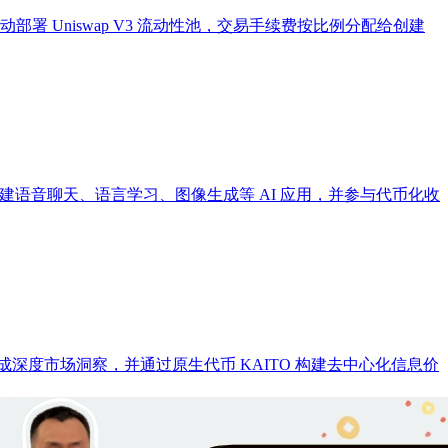
币并自动部署 Uniswap V3 流动性池，交易手续费按比例分配给创建
快速构建语音聊天、语言学习、图像生成等 AI 应用，并参与代币化收
成深度市场洞察，并通过原生代币 KAITO 构建去中心化信息价