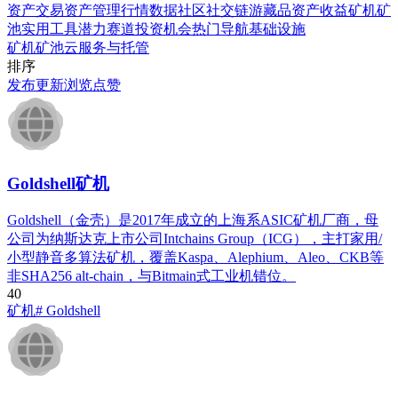
资产交易
资产管理
行情数据
社区社交
链游藏品
资产收益
矿机矿
池
实用工具
潜力赛道
投资机会
热门导航
基础设施
矿机
矿池
云服务与托管
排序
发布
更新
浏览
点赞
Goldshell矿机
Goldshell（金壳）是2017年成立的上海系ASIC矿机厂商，母
公司为纳斯达克上市公司Intchains Group（ICG），主打家用/
小型静音多算法矿机，覆盖Kaspa、Alephium、Aleo、CKB等
非SHA256 alt-chain，与Bitmain式工业机错位。
4
0
矿机
# Goldshell