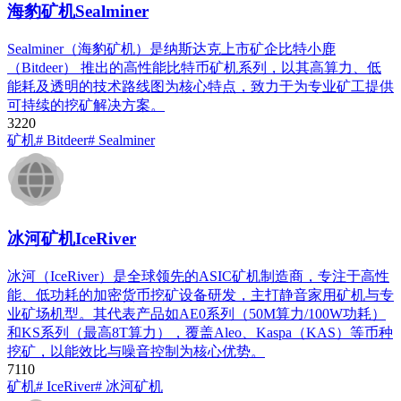
海豹矿机Sealminer
Sealminer（海豹矿机）是纳斯达克上市矿企比特小鹿
（Bitdeer）​ 推出的高性能比特币矿机系列，以其高算力、低
能耗及透明的技术路线图为核心特点，致力于为专业矿工提供
可持续的挖矿解决方案。
322
0
矿机
# Bitdeer
# Sealminer
冰河矿机IceRiver
冰河（IceRiver）是全球领先的ASIC矿机制造商，专注于高性
能、低功耗的加密货币挖矿设备研发，主打静音家用矿机与专
业矿场机型。其代表产品如AE0系列​（50M算力/100W功耗）
和KS系列​（最高8T算力），覆盖Aleo、Kaspa（KAS）等币种
挖矿，以能效比与噪音控制为核心优势。
711
0
矿机
# IceRiver
# 冰河矿机