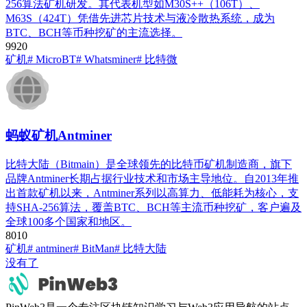
256算法矿机研发。其代表机型如M30S++（106T）、
M63S（424T）凭借先进芯片技术与液冷散热系统，成为
BTC、BCH等币种挖矿的主流选择。
992
0
矿机
# MicroBT
# Whatsminer
# 比特微
蚂蚁矿机Antminer
比特大陆（Bitmain）是全球领先的比特币矿机制造商，旗下
品牌Antminer长期占据行业技术和市场主导地位。自2013年推
出首款矿机以来，Antminer系列以高算力、低能耗为核心，支
持SHA-256算法，覆盖BTC、BCH等主流币种挖矿，客户遍及
全球100多个国家和地区。
801
0
矿机
# antminer
# BitMan
# 比特大陆
没有了