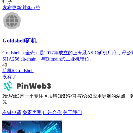
排序
发布
更新
浏览
点赞
Goldshell矿机
Goldshell（金壳）是2017年成立的上海系ASIC矿机厂商，母公司
SHA256 alt-chain，与Bitmain式工业机错位。
4
0
矿机
# Goldshell
没有了
PinWeb3是一个专注区块链知识学习与Web3应用导航的站
友链申请
免责声明
广告合作
关于我们