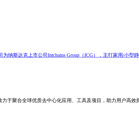
为纳斯达克上市公司Intchains Group（ICG），主打家用/小型静
点，致力于聚合全球优质去中心化应用、工具及项目，助力用户高效探