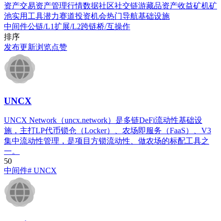
资产交易
资产管理
行情数据
社区社交
链游藏品
资产收益
矿机矿
池
实用工具
潜力赛道
投资机会
热门导航
基础设施
中间件
公链/L1
扩展/L2
跨链桥/互操作
排序
发布
更新
浏览
点赞
UNCX
UNCX Network（uncx.network）是多链DeFi流动性基础设
施，主打LP代币锁仓（Locker）、农场即服务（FaaS）、V3
集中流动性管理，是项目方锁流动性、做农场的标配工具之
一。
5
0
中间件
# UNCX