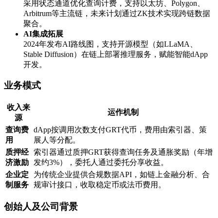
采用状态通道优化查询计费，支持以太坊、Polygon、
Arbitrum等主流链，未来计划通过ZK技术实现跨链数据
聚合。
​AI集成拓展​
2024年发布AI路线图，支持开源模型（如LLaMA、
Stable Diffusion）在链上部署推理服务，赋能智能dApp
开发。
​业务模式​
​收入来
​运作机制​
源​
​查询费
dApp按调用次数支付GRT代币，费用由索引器、策
用​
展人等分配。
​质押经
索引器通过质押GRT获得查询任务及通胀奖励（年增
济激励​
发约3%），委托人通过委托分享收益。
​企业定
为传统企业提供合规数据API，如链上金融分析、合
制服务​
规审计接口，收取稳定币或法币费用。
​创始人及公司背景​