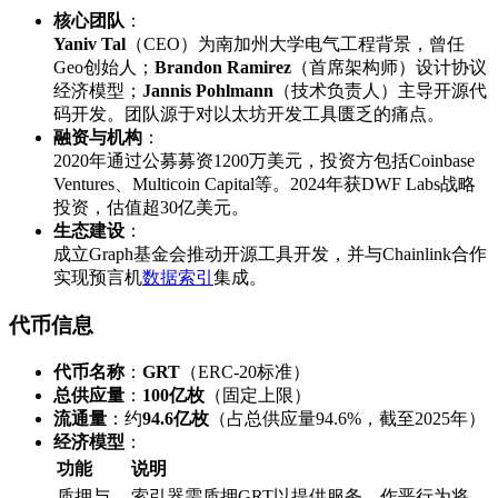
​核心团队​
​：
​Yaniv Tal​
​（CEO）为南加州大学电气工程背景，曾任
Geo创始人；​
​Brandon Ramirez​
​（首席架构师）设计协议
经济模型；​
​Jannis Pohlmann​
​（技术负责人）主导开源代
码开发。团队源于对以太坊开发工具匮乏的痛点。
​融资与机构​
​：
2020年通过公募募资1200万美元，投资方包括Coinbase
Ventures、Multicoin Capital等。2024年获DWF Labs战略
投资，估值超30亿美元。
​生态建设​
​：
成立Graph基金会推动开源工具开发，并与Chainlink合作
实现预言机
数据索引
集成。
​代币信息​
​代币名称​
​：​
​GRT​
​（ERC-20标准）
​总供应量​
​：​
​100亿枚​
​（固定上限）
​流通量​
​：约​
​94.6亿枚​
​（占总供应量94.6%，截至2025年）
​经济模型​
​：
​功能​
​说明​
质押与
索引器需质押GRT以提供服务，作恶行为将