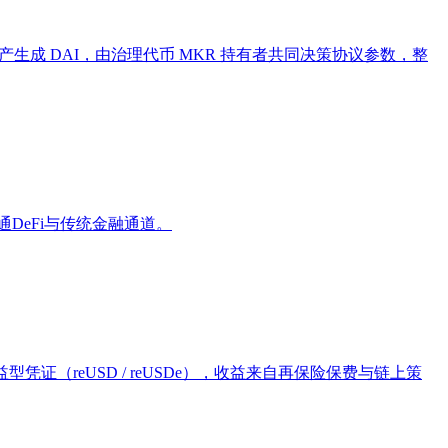
产生成 DAI，由治理代币 MKR 持有者共同决策协议参数，整
通DeFi与传统金融通道。
益型凭证（reUSD / reUSDe），收益来自再保险保费与链上策