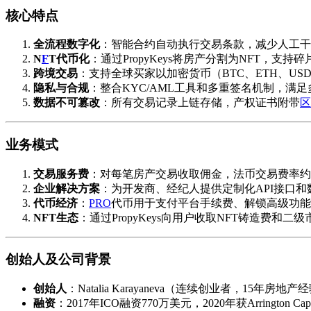
核心特点
全流程数字化
：智能合约自动执行交易条款，减少人工干
N
F
T代币化
：通过PropyKeys将房产分割为NFT，支
跨境交易
：支持全球买家以加密货币（BTC、ETH、U
隐私与合规
：整合KYC/AML工具和多重签名机制，满
数据不可篡改
：所有交易记录上链存储，产权证书附带
区
业务模式
交易服务费
：对每笔房产交易收取佣金，法币交易费率约1
企业解决方案
：为开发商、经纪人提供定制化API接口和
代币经济
：
PRO
代币用于支付平台手续费、解锁高级功能
NFT生态
：通过PropyKeys向用户收取NFT铸造费和二
创始人及公司背景
创始人
：Natalia Karayaneva（连续创业者，15年房地产
融资
：2017年ICO融资770万美元，2020年获Arrington Capi