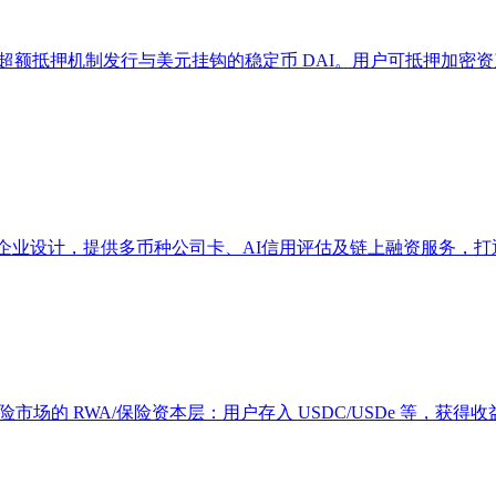
过超额抵押机制发行与美元挂钩的稳定币 DAI。用户可抵押加密资
中小企业设计，提供多币种公司卡、AI信用评估及链上融资服务，打
保险市场的 RWA/保险资本层：用户存入 USDC/USDe 等，获得收