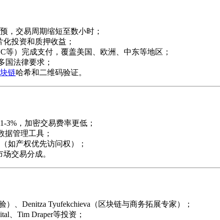
预，交易周期缩短至数小时；
持碎片化投资和质押收益；
SDC等）完成支付，覆盖美国、欧洲、中东等地区；
足多国法律要求；
块链
哈希和二维码验证。
-3%，加密交易费率更低；
数据管理工具；
（如产权优先访问权）；
级市场交易分成。
经验）、Denitza Tyufekchieva（区块链与商务拓展专家）；
tal、Tim Draper等投资；