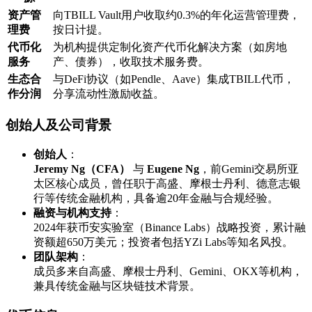
​资产管
向TBILL Vault用户收取约0.3%的年化运营管理费，
理费​
按日计提。
​代币化
为机构提供定制化资产代币化解决方案（如房地
服务​
产、债券），收取技术服务费。
​生态合
与DeFi协议（如Pendle、Aave）集成TBILL代币，
作分润​
分享流动性激励收益。
​创始人及公司背景​
​创始人​
​：
​Jeremy Ng（CFA）​
​ 与 ​
​Eugene Ng​
​，前Gemini交易所亚
太区核心成员，曾任职于高盛、摩根士丹利、德意志银
行等传统金融机构，具备逾20年金融与合规经验。
​融资与机构支持​
​：
2024年获币安实验室（Binance Labs）战略投资，累计融
资额超650万美元；投资者包括YZi Labs等知名风投。
​团队架构​
​：
成员多来自高盛、摩根士丹利、Gemini、OKX等机构，
兼具传统金融与区块链技术背景。