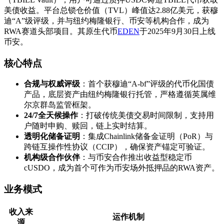
美债收益。平台总锁仓价值（TVL）峰值达2.88亿美元，获穆
迪“A”级评级，并与纽约梅隆银行、币安等机构合作，成为
RWA赛道头部项目。其原生代币
EDEN
于2025年9月30日上线
币安。
​核心特点​
​合规与权威评级​
​：首个获穆迪“A-bf”评级的代币化国债
产品，底层资产由纽约梅隆银行托管，严格遵循英属维
尔京群岛监管框架。
​24/7全天候操作​
​：打破传统美债交易时间限制，支持用
户随时申购、赎回，链上实时结算。
​透明化储备证明​
​：集成Chainlink储备金证明（PoR）与
跨链互操作性协议（CCIP），确保资产锚定可验证。
​机构级合作伙伴​
​：与币安合作推出收益型稳定币
cUSDO，成为首个可作为币安场外抵押品的RWA资产。
​业务模式​
​收入来
​运作机制​
源​