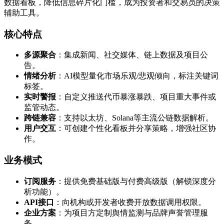
数据看板，降低信息碎片化门槛，成为投资者和交易员的决策
辅助工具。
核心特点
多源聚合
：集成新闻、社交媒体、链上数据及项目公
告。
情绪分析
：AI模型量化市场乐观/悲观倾向，标注关键词
标签。
实时警报
：自定义推送代币暴涨暴跌、项目重大事件或
监管动态。
跨链兼容
：支持以太坊、Solana等主流公链数据解析。
用户交互
：可创建个性化看板并分享策略，增强社区协
作。
业务模式
订阅服务
：提供免费基础版与付费高级版（解锁深度分
析功能）。
API接口
：向机构或开发者收费开放数据调用权限。
企业方案
：为项目方定制舆情监测与品牌声誉管理服
务。