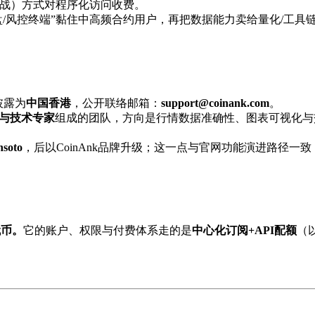
挑战）方式对程序化访问收费。
；作为“盯盘/风控终端”黏住中高频合约用户，再把数据能力卖给量化/工具
地披露为
中国香港
，公开联络邮箱：
support@coinank.com
。
与技术专家
组成的团队，方向是行情数据准确性、图表可视化与
nsoto
，后以CoinAnk品牌升级；这一点与官网功能演进路径
代币。
​它的账户、权限与付费体系走的是
中心化订阅+API配额
（