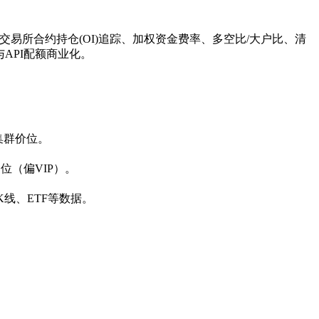
盖：多交易所合约持仓(OI)追踪、加权资金费率、多空比/大户比、清
与API配额商业化。
集群价位。
位（偏VIP）。
仓、K线、ETF等数据。