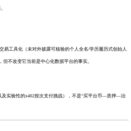
链。
交易工具化（未对外披露可核验的个人全名/学历履历式创始人
一致，但不改变它当前是中心化数据平台的事实。
以及实验性的x402按次支付挑战），不是“买平台币—质押—治