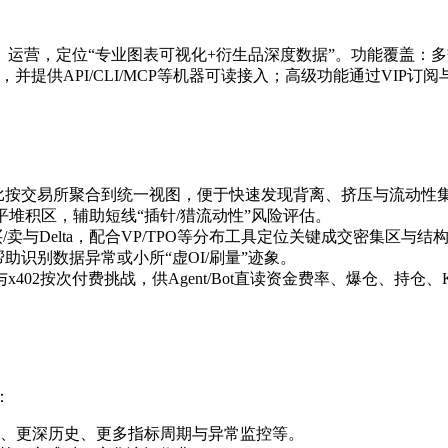
D（香港注册主体）运营，定位“专业图表可视化+衍生品深度数据”。功能覆
，并提供API/CLI/MCP等机器可读接入；高级功能通过VIP订阅
空比按交易所聚合到统一视图，便于快速发现背离、挤压与流动性
平堆积区，辅助短线“插针/猎流动性”风险评估。
卖与Delta，配合VP/TPO等分布工具定位关键成交密集区与结构
助识别数据异常或小所“虚OI/刷量”迹象。
 Server与x402按次付费挑战，供Agent/Bot直读资金费率、爆仓、持
：
、更深历史、更多指标周期与异常监控等。