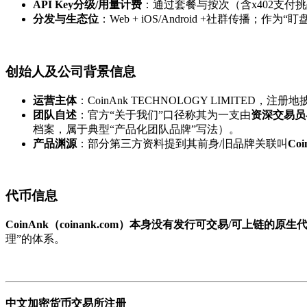
API Key分级/用量计费
：通过套餐与按次（含x402支付
分发与生态位
：Web + iOS/Android +社群传播
创始人及公司背景信息
运营主体
：CoinAnk TECHNOLOGY LIMITED，注册
团队自述
：官方“关于我们”口径称其为一支由
资深交易员
档案，属于典型“产品化团队品牌”写法）。
产品渊源
：部分第三方资料提到其前身/旧品牌关联叫
Coi
代币信息
CoinAnk（coinank.com）本身没有发行可交易/可上链的原生
理”的体系。
中文加密货币交易所注册