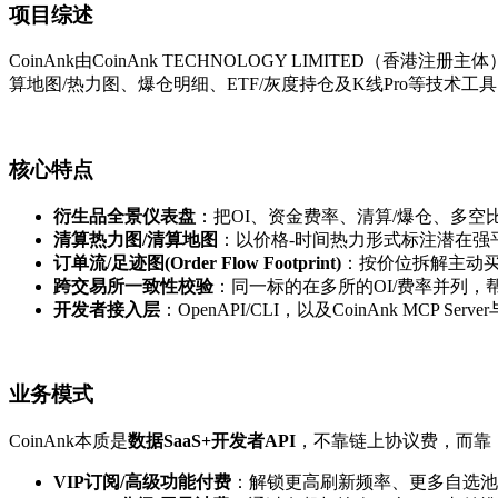
项目综述
CoinAnk由CoinAnk TECHNOLOGY LIMITE
算地图/热力图、爆仓明细、ETF/灰度持仓及K线Pro等技术工具
核心特点
衍生品全景仪表盘
：把OI、资金费率、清算/爆仓、多
清算热力图/清算地图
：以价格-时间热力形式标注潜在强
订单流/足迹图(Order Flow Footprint)
：按价位拆解主动买/
跨交易所一致性校验
：同一标的在多所的OI/费率并列，帮
开发者接入层
：OpenAPI/CLI，以及CoinAnk MCP
业务模式
CoinAnk本质是
数据SaaS+开发者API
，不靠链上协议费，而靠
VIP订阅/高级功能付费
：解锁更高刷新频率、更多自选池