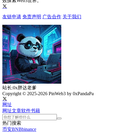
效探索Web3世界。
友链申请
免责声明
广告合作
关于我们
站长:0x胖达老爹
Copyright © 2025-2026 PinWeb3 by 0xPandaPa
网址
网址
文章
软件
书籍
热门搜索
币安
BNB
binance