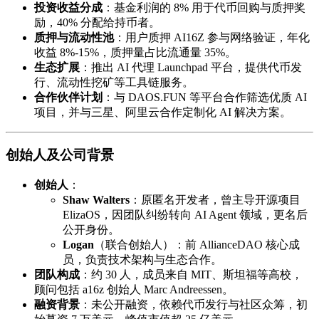
投资收益分成
：基金利润的 8% 用于代币回购与质押奖
励，40% 分配给持币者。
质押与流动性池
：用户质押 AI16Z 参与网络验证，年化
收益 8%-15%，质押量占比流通量 35%。
生态扩展
：推出 AI 代理 Launchpad 平台，提供代币发
行、流动性挖矿等工具链服务。
合作伙伴计划
：与 DAOS.FUN 等平台合作筛选优质 AI
项目，并与三星、阿里云合作定制化 AI 解决方案。
创始人及公司背景
创始人
：
Shaw Walters
：原匿名开发者，曾主导开源项目
ElizaOS，因团队纠纷转向 AI Agent 领域，更名后
公开身份。
Logan
​（联合创始人）：前 AllianceDAO 核心成
员，负责技术架构与生态合作。
团队构成
：约 30 人，成员来自 MIT、斯坦福等高校，
顾问包括 a16z 创始人 Marc Andreessen。
融资背景
：未公开融资，依赖代币发行与社区众筹，初