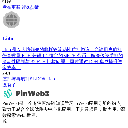
排序
发布
更新
浏览
点赞
Lido
Lido 是以太坊领先的非托管流动性质押协议，允许用户质押
任意数量 ETH 获得 1:1 锚定的 stETH 代币，解决传统质押的
流动性限制与 32 ETH 门槛问题，同时通过 DeFi 集成提升资
金效率。
297
0
质押与再质押
# LDO
# Lido
没有了
PinWeb3是一个专注区块链知识学习与Web3应用导航的站点，
致力于聚合全球优质去中心化应用、工具及项目，助力用户高
效探索Web3世界。