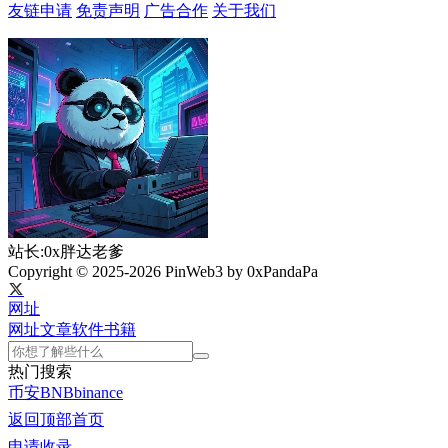
友链申请
免责声明
广告合作
关于我们
站长:0x胖达老爹
Copyright © 2025-2026 PinWeb3 by 0xPandaPa
网址
网址
文章
软件
书籍
热门搜索
币安
BNB
binance
返回顶部
首页
申请收录