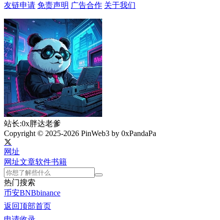
友链申请
免责声明
广告合作
关于我们
站长:0x胖达老爹
Copyright © 2025-2026 PinWeb3 by 0xPandaPa
网址
网址
文章
软件
书籍
热门搜索
币安
BNB
binance
返回顶部
首页
申请收录