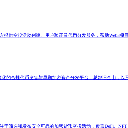
​​，为项目方提供空投活动创建、用户验证及代币分发服务，帮助Web
otocol Labs联合孵化的合规代币发售与早期加密资产分发平台，总部旧金山，以
17年，专注于筛选和发布安全可靠的加密货币空投活动，覆盖DeFi