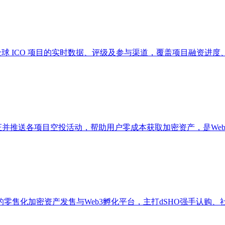
提供全球 ICO 项目的实时数据、评级及参与渠道，覆盖项目融资
追踪、验证并推送各项目空投活动，帮助用户零成本获取加密资产，是W
om）是2019年成立的零售化加密资产发售与Web3孵化平台，主打dSHO强手