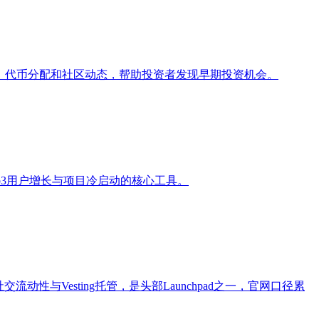
进度、代币分配和社区动态，帮助投资者发现早期投资机会。
eb3用户增长与项目冷启动的核心工具。
认购、社交流动性与Vesting托管，是头部Launchpad之一，官网口径累