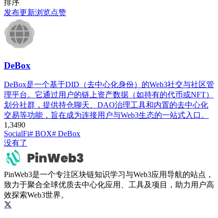
排序
发布
更新
浏览
点赞
DeBox
DeBox是一个基于DID（去中心化身份）的Web3社交与社区管
理平台。它通过用户的链上资产数据（如持有的代币或NFT）
划分社群，提供持仓聊天、DAO治理工具和内置的去中心化
交易等功能，旨在成为连接用户与Web3生态的一站式入口。
1,349
0
SocialFi
# BOX
# DeBox
没有了
PinWeb3是一个专注区块链知识学习与Web3应用导航的站点，
致力于聚合全球优质去中心化应用、工具及项目，助力用户高
效探索Web3世界。