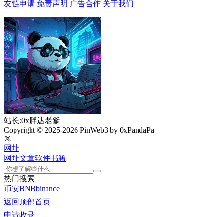
友链申请
免责声明
广告合作
关于我们
站长:0x胖达老爹
Copyright © 2025-2026 PinWeb3 by 0xPandaPa
网址
网址
文章
软件
书籍
热门搜索
币安
BNB
binance
返回顶部
首页
申请收录