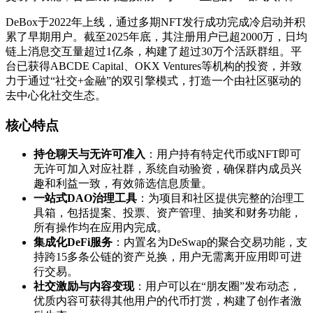
DeBox于2022年上线，通过多期NFT发行成功完成冷启动并积
累了早期用户。截至2025年底，其注册用户已超2000万，日均
链上消息交互量超过1亿条，构建了超过30万个活跃群组。平
台已获得ABCDE Capital、OKX Ventures等机构的投资，并致
力于通过“社交+金融”的双引擎模式，打造一个由社区驱动的
去中心化社交生态。
核心特点
持仓聊天与无许可准入
：用户持有特定代币或NFT即可
无许可加入对应社群，系统自动验资，确保群内成员兴
趣和利益一致，有效筛选信息质量。
一站式DAO治理工具
：为项目和社区提供完整的治理工
具箱，包括提案、投票、资产管理、抽奖和财务功能，
所有操作均在应用内完成。
集成化DeFi服务
：内置名为DeSwap的聚合交易功能，支
持跨15多条公链的资产兑换，用户无需离开应用即可进
行交易。
社交激励与内容变现
：用户可以在“朋友圈”发布动态，
优质内容可获得其他用户的代币打赏，构建了创作者激