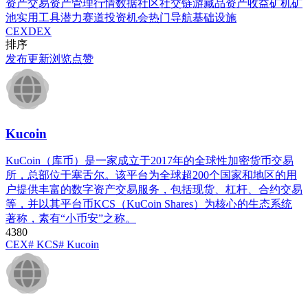
资产交易
资产管理
行情数据
社区社交
链游藏品
资产收益
矿机矿
池
实用工具
潜力赛道
投资机会
热门导航
基础设施
CEX
DEX
排序
发布
更新
浏览
点赞
Kucoin
KuCoin（库币）是一家成立于2017年的全球性加密货币交易
所，总部位于塞舌尔。该平台为全球超200个国家和地区的用
户提供丰富的数字资产交易服务，包括现货、杠杆、合约交易
等，并以其平台币KCS（KuCoin Shares）为核心的生态系统
著称，素有“小币安”之称。
438
0
CEX
# KCS
# Kucoin