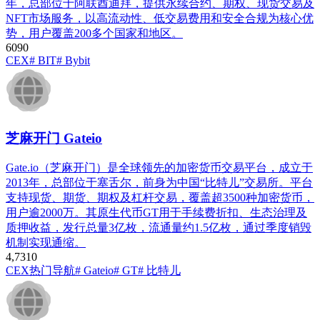
年，总部位于阿联酋迪拜，提供永续合约、期权、现货交易及
NFT市场服务，以高流动性、低交易费用和安全合规为核心优
势，用户覆盖200多个国家和地区。
609
0
CEX
# BIT
# Bybit
芝麻开门 Gateio
Gate.io（芝麻开门）是全球领先的加密货币交易平台，成立于
2013年，总部位于塞舌尔，前身为中国“比特儿”交易所。平台
支持现货、期货、期权及杠杆交易，覆盖超3500种加密货币，
用户逾2000万。其原生代币GT用于手续费折扣、生态治理及
质押收益，发行总量3亿枚，流通量约1.5亿枚，通过季度销毁
机制实现通缩。
4,731
0
CEX
热门导航
# Gateio
# GT
# 比特儿