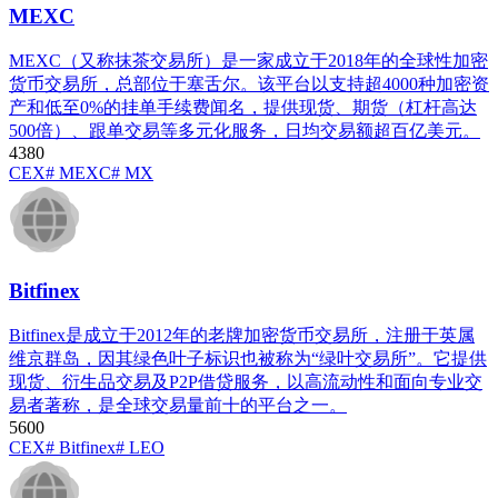
MEXC
MEXC（又称抹茶交易所）是一家成立于2018年的全球性加密
货币交易所，总部位于塞舌尔。该平台以支持超4000种加密资
产和低至0%的挂单手续费闻名，提供现货、期货（杠杆高达
500倍）、跟单交易等多元化服务，日均交易额超百亿美元。
438
0
CEX
# MEXC
# MX
Bitfinex
Bitfinex是成立于2012年的老牌加密货币交易所，注册于英属
维京群岛，因其绿色叶子标识也被称为“绿叶交易所”。它提供
现货、衍生品交易及P2P借贷服务，以高流动性和面向专业交
易者著称，是全球交易量前十的平台之一。
560
0
CEX
# Bitfinex
# LEO