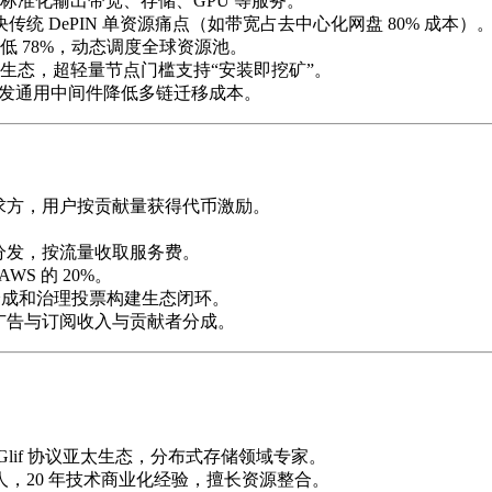
标准化输出带宽、存储、GPU 等服务。
传统 DePIN 单资源痛点（如带宽占去中心化网盘 80% 成本）
低 78%，动态调度全球资源池。
模化生态，超轻量节点门槛支持“安装即挖矿”。
N 项目，开发通用中间件降低多链迁移成本。
需求方，用户按贡献量获得代币激励。
视频分发，按流量收取服务费。
WS 的 20%。
费分成和治理投票构建生态闭环。
权，广告与订阅收入与贡献者分成。
主导 Glif 协议亚太生态，分布式存储领域专家。
人，20 年技术商业化经验，擅长资源整合。