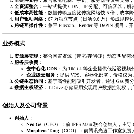
全硬件支持
：聚合家庭电脑、手机、服务器等设备资源，
全资源整合
：一站式提供 CDN、IP 分配、可信容器，解决
低成本高性能
：数据传输速度比传统网络快 5 倍，成本降
用户驱动网络
：67 万独立节点（日活 9.6 万）形成规
跨链互操作性
：兼容 Filecoin、Render 等 DePI
业务模式
资源层变现
：整合闲置资源（带宽/存储/IP）动态匹配
服务层收费
：
去中心化 CDN
：为 TikTok 等企业提供低延迟
企业级云服务
：提供 VPS、容器化部署，价格仅为 A
公链生态协同
：基于高性能链吸引开发者，通过 Gas 
数据主权经济
：T-Drive 存储应用实现用户数据控制
创始人及公司背景
创始人
：
Neo Ge
​（CEO）：前 IPFS Main 联合创始人，
Morpheus Tang
​（COO）：前腾讯光速工作室负责