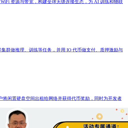
共享 WiFi 资源与带宽，构建全球无缝连接生态，为 AI 训练和物联
可按需拉起集群做推理、训练等任务，并用 IO 代币做支付、质押激励与
用户将闲置硬盘空间出租给网络并获得代币奖励，同时为开发者