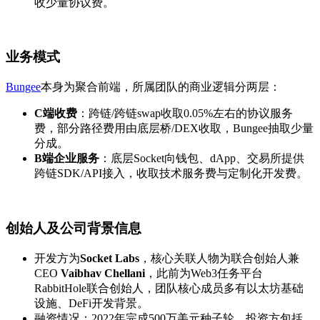
收少量协议费。
业务模式
Bungee
本身为聚合前端，所属团队的商业逻辑分两层：
C端收费
：跨链/跨链swap收取0.05%左右的协议服务
费，部分路径费用由底层桥/DEX收取，Bungee抽取少量
分成。
B端企业服务
：底层Socket向钱包、dApp、交易所提供
跨链SDK/API接入，收取技术服务费与定制化开发费。
创始人及公司背景信息
开发方为
Socket Labs
，核心关联人物为联合创始人兼
CEO
Vaibhav Chellani
，此前为Web3任务平台
RabbitHole联合创始人，团队核心成员多有以太坊基础
设施、DeFi开发背景。
融资情况：2022年完成500万美元种子轮，投资方包括