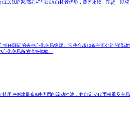
DEX，融合CEX低延迟/高杠杆与DEX自托管优势，覆盖永续、现货、期权
并亲自担任顾问的去中心化交易终端。它整合超10条主流公链的
中心化交易所的流畅体验。
协议，支持用户创建最多8种代币的流动性池，并自定义代币权重及