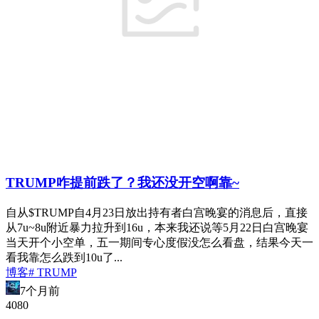
TRUMP咋提前跌了？我还没开空啊靠~
自从$TRUMP自4月23日放出持有者白宫晚宴的消息后，直接
从7u~8u附近暴力拉升到16u，本来我还说等5月22日白宫晚宴
当天开个小空单，五一期间专心度假没怎么看盘，结果今天一
看我靠怎么跌到10u了...
博客
# TRUMP
7个月前
408
0