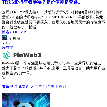
TRUMP持有者晚宴？是价值亦是套路。
这周$TRUMP暴力拉升，其动能源于5月22日特朗普将对持有
量前220名的持币者举办“TRUMP DINNER”。早前跌到8美元
那会我也犹豫过要不要买入，但是关税嘴炮天天带的行情也不
好，就放弃了，拍断...
博客
# TRUMP
7个月前
571
0
没有了
PinWeb3是一个专注区块链知识学习与Web3应用导航的站点，
致力于聚合全球优质去中心化应用、工具及项目，助力用户高
效探索Web3世界。
友链申请
免责声明
广告合作
关于我们