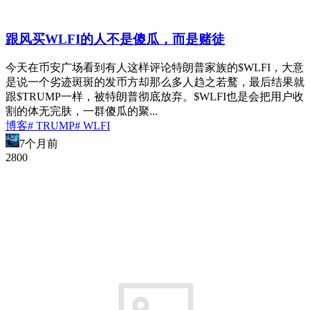
跟风买WLFI的人不是傻瓜，而是赌徒
今天在币安广场看到有人这样评论特朗普家族的$WLFI，大意
是说一个劣迹斑斑的发币方却那么多人趋之若鹜，最后结果就
跟$TRUMP一样，被特朗普彻底放弃。$WLFI也是会把用户收
割的体无完肤，一群傻瓜的聚...
博客
# TRUMP
# WLFI
7个月前
280
0