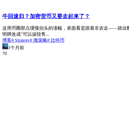
牛回速归？加密货币又要走起来了？
这周币圈那点缓慢抬头的涨幅，表面看是跟着非农走——就业数据
明牌改成"可以波段售...
博客
# Strategy
# 微策略
# 比特币
1个月前
7
0