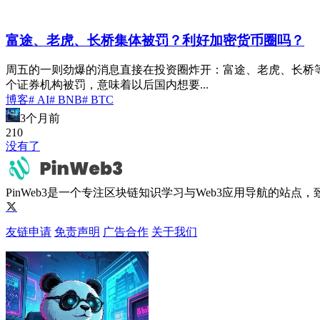
富途、老虎、长桥集体被罚？利好加密货币圈吗？
周五的一则劲爆的消息直接在投资圈炸开：富途、老虎、长桥
个证券机构被罚，意味着以后国内想要...
博客
# AI
# BNB
# BTC
3个月前
21
0
没有了
PinWeb3是一个专注区块链知识学习与Web3应用导航的站
友链申请
免责声明
广告合作
关于我们