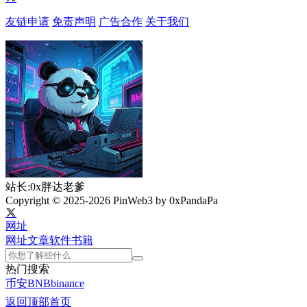
友链申请
免责声明
广告合作
关于我们
站长:0x胖达老爹
Copyright © 2025-2026 PinWeb3 by 0xPandaPa
网址
网址
文章
软件
书籍
热门搜索
币安
BNB
binance
返回顶部
首页