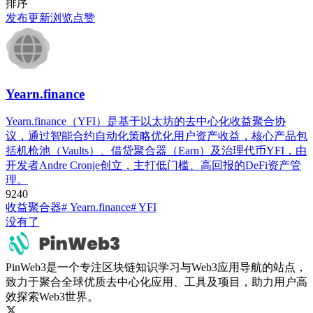
排序
发布
更新
浏览
点赞
Yearn.finance
Yearn.finance（YFI）是基于以太坊的去中心化收益聚合协
议，通过智能合约自动化策略优化用户资产收益，核心产品包
括机枪池（Vaults）、借贷聚合器（Earn）及治理代币YFI，由
开发者Andre Cronje创立，主打低门槛、高回报的DeFi资产管
理。
924
0
收益聚合器
# Yearn.finance
# YFI
没有了
PinWeb3是一个专注区块链知识学习与Web3应用导航的站点，
致力于聚合全球优质去中心化应用、工具及项目，助力用户高
效探索Web3世界。