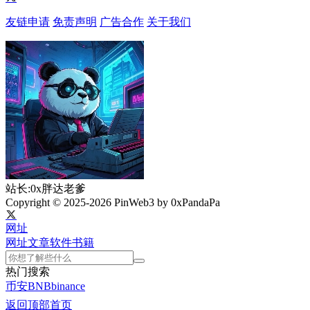
友链申请
免责声明
广告合作
关于我们
站长:0x胖达老爹
Copyright © 2025-2026 PinWeb3 by 0xPandaPa
网址
网址
文章
软件
书籍
热门搜索
币安
BNB
binance
返回顶部
首页