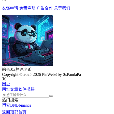
友链申请
免责声明
广告合作
关于我们
站长:0x胖达老爹
Copyright © 2025-2026 PinWeb3 by 0xPandaPa
网址
网址
文章
软件
书籍
热门搜索
币安
BNB
binance
返回顶部
首页