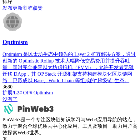
排序
发布
更新
浏览
点赞
​Optimism​
Optimism 是以太坊生态中领先的 Layer 2 扩容解决方案，通过
创新的 ​​Optimistic Rollup​​ 技术大幅降低交易费用并提升吞吐
量，同时完全兼容以太坊虚拟机（EVM），允许开发者无缝
迁移 DApp，其 ​​OP Stack​​ 开源框架支持构建模块化区块链网
络，已形成以 Base、World Chain 等组成的“超级链”生态。
368
0
扩展/L2
# OP
# ​Optimism​
没有了
PinWeb3是一个专注区块链知识学习与Web3应用导航的站点，
致力于聚合全球优质去中心化应用、工具及项目，助力用户高
效探索Web3世界。