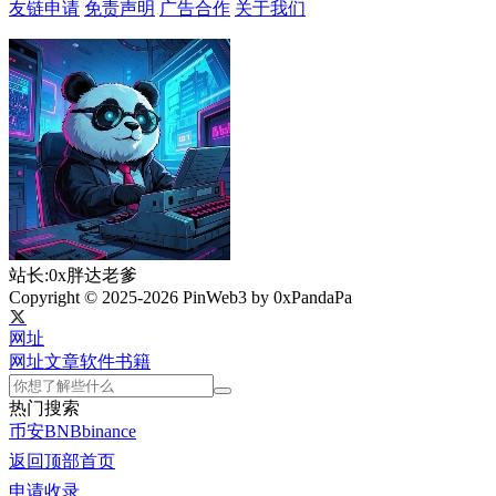
友链申请
免责声明
广告合作
关于我们
站长:0x胖达老爹
Copyright © 2025-2026 PinWeb3 by 0xPandaPa
网址
网址
文章
软件
书籍
热门搜索
币安
BNB
binance
返回顶部
首页
申请收录