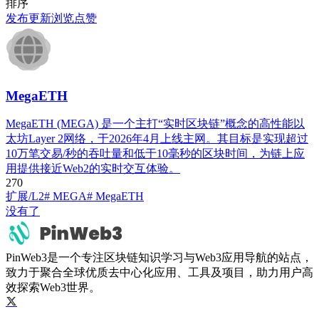
排序
发布
更新
浏览
点赞
MegaETH
MegaETH (MEGA) 是一个主打“实时区块链”概念的高性能以
太坊Layer 2网络，于2026年4月上线主网。其目标是实现超过
10万笔交易/秒的吞吐量和低于10毫秒的区块时间，为链上应
用提供接近Web2的实时交互体验。
27
0
扩展/L2
# MEGA
# MegaETH
没有了
PinWeb3是一个专注区块链知识学习与Web3应用导航的站点，
致力于聚合全球优质去中心化应用、工具及项目，助力用户高
效探索Web3世界。