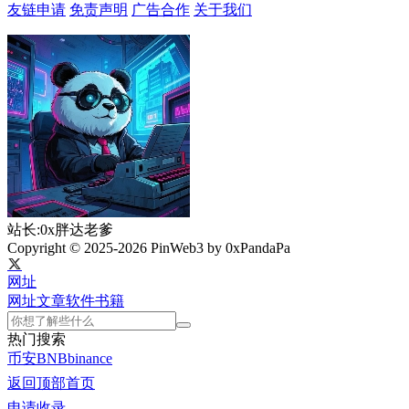
友链申请
免责声明
广告合作
关于我们
站长:0x胖达老爹
Copyright © 2025-2026 PinWeb3 by 0xPandaPa
网址
网址
文章
软件
书籍
热门搜索
币安
BNB
binance
返回顶部
首页
申请收录