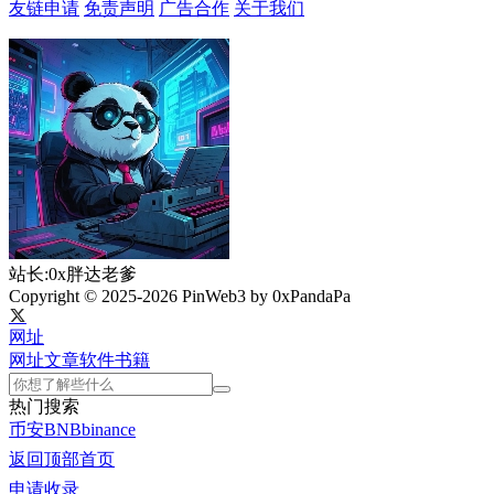
友链申请
免责声明
广告合作
关于我们
站长:0x胖达老爹
Copyright © 2025-2026 PinWeb3 by 0xPandaPa
网址
网址
文章
软件
书籍
热门搜索
币安
BNB
binance
返回顶部
首页
申请收录