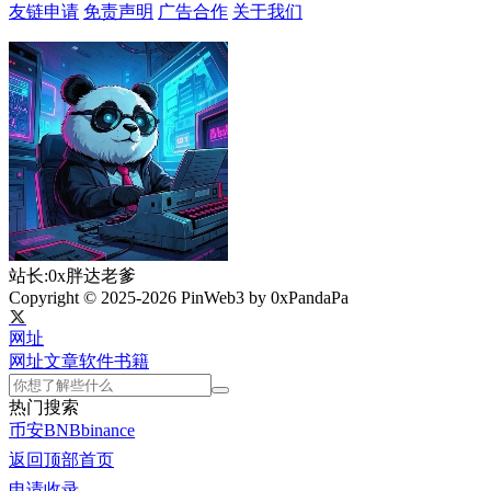
友链申请
免责声明
广告合作
关于我们
站长:0x胖达老爹
Copyright © 2025-2026 PinWeb3 by 0xPandaPa
网址
网址
文章
软件
书籍
热门搜索
币安
BNB
binance
返回顶部
首页
申请收录