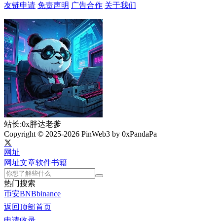
友链申请
免责声明
广告合作
关于我们
站长:0x胖达老爹
Copyright © 2025-2026 PinWeb3 by 0xPandaPa
网址
网址
文章
软件
书籍
热门搜索
币安
BNB
binance
返回顶部
首页
申请收录