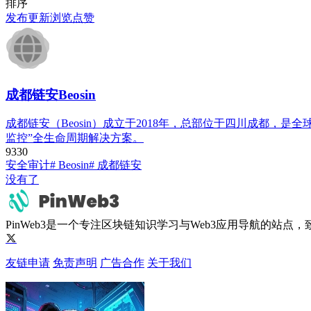
排序
发布
更新
浏览
点赞
成都链安Beosin
成都链安（Beosin）成立于2018年，总部位于四川成都
监控”全生命周期解决方案。
933
0
安全审计
# Beosin
# 成都链安
没有了
PinWeb3是一个专注区块链知识学习与Web3应用导航的站
友链申请
免责声明
广告合作
关于我们