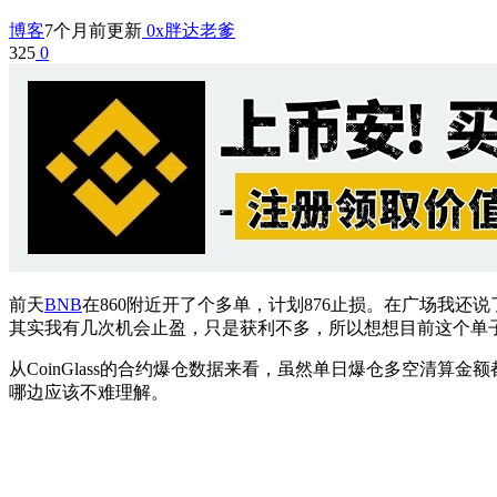
博客
7个月前更新
0x胖达老爹
325
0
前天
BNB
在860附近开了个多单，计划876止损。在广场我
其实我有几次机会止盈，只是获利不多，所以想想目前这个单
从CoinGlass的合约爆仓数据来看，虽然单日爆仓多空清算
哪边应该不难理解。