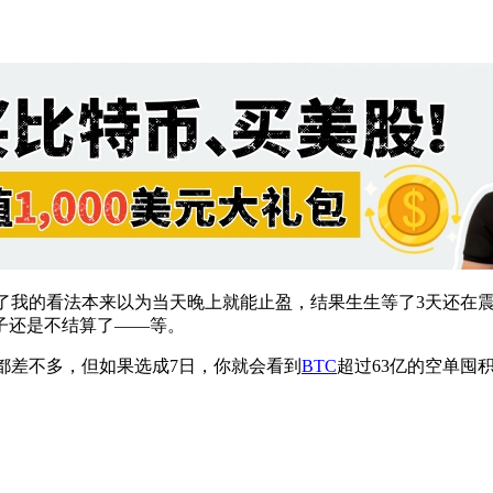
还说了我的看法本来以为当天晚上就能止盈，结果生生等了3天还在
子还是不结算了——等。
金额都差不多，但如果选成7日，你就会看到
BTC
超过63亿的空单囤