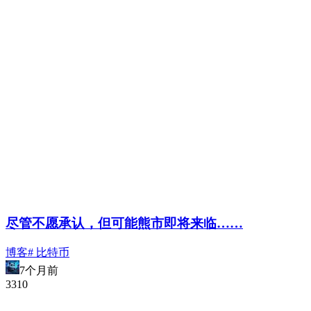
尽管不愿承认，但可能熊市即将来临……
博客
# 比特币
7个月前
331
0