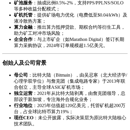
矿池服务
：抽成比例0.5%-2%，支持PPS/PPLNS/SOLO
等多种收益分配模式；
矿机托管
：提供矿场电力优化（电费低至$0.04/kWh）及
液冷散热方案；
算力金融
：推出算力抵押贷款、期权合约等衍生工具，
助力矿工对冲市场风险；
企业合作
：与上市矿企（如Marathon Digital）签订长期
算力采购协议，2024年订单规模超1.5亿美元。
创始人及公司背景
母公司
：比特大陆（Bitmain），由吴忌寒（北大经济学/
心理学双学位）与詹克团（集成电路专家）于2013年联
合创立，主导全球ASIC矿机市场；
独立运营
：2021年从比特大陆剥离，由詹克团领导，总
部设于新加坡，专注海外合规化业务；
行业地位
：2025年估值超120亿美元，托管矿机超200万
台，占全球比特币算力19%；
现任CEO
：未公开披露，实际决策层为原比特大陆核心
技术团队。