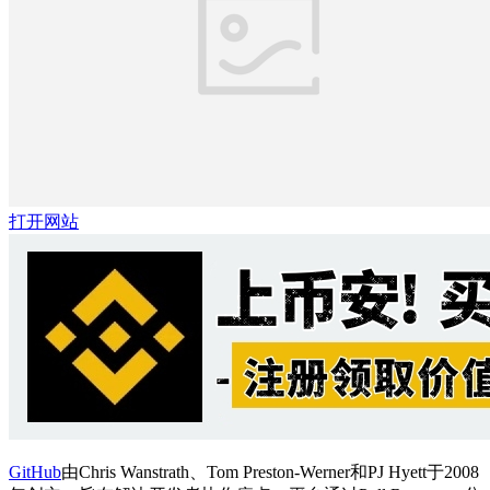
打开网站
GitHub
由Chris Wanstrath、Tom Preston-Werner和PJ Hyett于2008