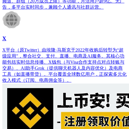
频道、群组（20万成员上限）等功能，月活用户超9亿。无广
告，多平台实时同步，兼顾个人通讯与社群运营。
X
X平台（原Twitter）由埃隆·马斯克于2022年收购后转型为“超
级应用”，整合社交、支付、直播、电商及AI服务。其核心功
能包括实时信息传播、X钱包（与Visa合作支持点对点转账与
交易）、AI助手Grok（提供聊天机器人及内容优化）及电商
工具（如直播带货）。平台覆盖全球数亿用户，正探索多元化
收入模式（订阅、电商佣金等）。