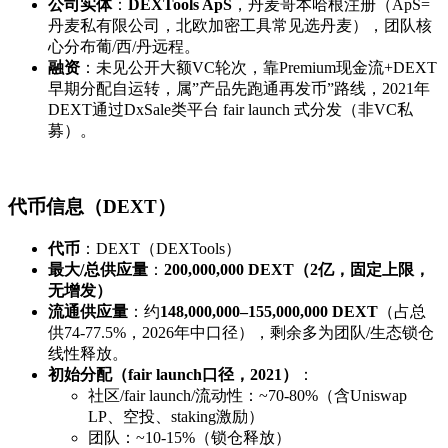
公司实体
：
DEXTools ApS
，丹麦哥本哈根注册（ApS=
丹麦私有限公司，北欧加密工具常见选丹麦），团队核
心分布葡/西/丹远程。
融资
：未见公开大额VC轮次，靠Premium现金流+DEXT
早期分配自运转，属”产品先跑通再发币”路线，2021年
DEXT通过DxSale类平台 fair launch 式分发（非VC私
募）。
代币信息（DEXT）
代币
：DEXT（DEXTools）
最大/总供应量
：
200,000,000 DEXT（2亿，固定上限，
无增发）
流通供应量
：约
148,000,000–155,000,000 DEXT
（占总
供74-77.5%，2026年中口径），剩余多为团队/生态锁仓
线性释放。
初始分配（fair launch口径，2021）
：
社区/fair launch/流动性：~70-80%（含Uniswap
LP、空投、staking激励）
团队：~10-15%（锁仓释放）