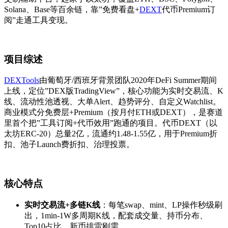
Solana、Base等百余链，靠”免费看盘+
DEXT
代币Premium订
阅”走通工具变现。
项目综述
DEXTools
由葡萄牙/西班牙背景团队2020年DeFi Summer期间
上线，定位”DEX版TradingView”，核心功能为实时交易流、K
线、流动性池透视、大单Alert、趋势评分、自定义Watchlist。
商业模式分免费层+Premium（按月付ETH或DEXT），是赛道
里首个把”工具订阅+代币效用”跑通的项目。代币DEXT（以
太坊ERC-20）总量2亿，流通约1.48-1.55亿，用于Premium折
扣、池子Launch费折扣、治理投票。
核心特点
实时交易流+多链K线
：每笔swap、mint、LP操作秒级刷
出，1min-1W多周期K线，配套成交量、持币分布、
Top10占比，新币排雷刚需。