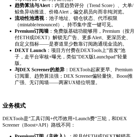
趋势算法与Alert
：内置趋势评分（Trend Score）、大单/
鲸鱼异动推送、价格Alert，偏交易员向而非纯浏览。
流动性池透视
：池子地址、锁仓状态、代币权限
（mintable/renounced）、持币集中度一键可见。
Premium订阅墙
：免费版基础功能够用，Premium（按月
付ETH或DEXT）解锁无广告、更多Alert、更深历史、
自定义指标——是赛道里少数靠订阅跑通现金流的。
DEXT Launch
：项目方付费在DEXTools上”首发”池
子，走平台审核+曝光，类似”DEX版Launchpad”轻量
版。
与DEX Screener的差异
：DEXTools起家更早、Premium
订阅重、趋势算法强；DEX Screener偏轻量快、Boost推
广强、无订阅墙——两家UX错位明显。
业务模式
DEXTools是”工具订阅+代币效用+Launch费”三轮，和DEX
Screener（Boost+API）路线不同：
Premium订阅（主收入）
：按月付ETH或DEXT解锁高