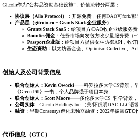
Gitcoin作为”公共品资助基础设施”，价值流转分两层：
协议层（Allo Protocol）
：开源免费，任何DAO可fork/部
产品层（gitcoin.co + Grants Stack企业服务）
：
Grants Stack SaaS
：给项目方/DAO收企业级服务
Bounties佣金
：任务市场向发包方收少量服务费（~
Passport企业版
：给项目方提供女巫防御API，收订
生态资助
：以太坊基金会、Optimism Collective
创始人及公司背景信息
联合创始人：Kevin Owocki
——科罗拉多大学CS背景，早年做
《Green Pill》一书，个人品牌强于项目本身。
联合创始人：Scott Moore
——多伦多大学CS+哲学背景，偏产
公司实体
：Gitcoin Holdings Inc.（美/怀俄明DAO 
融资
：早期Consensys孵化未独立融资；2022年披露
GTC
代币信息（GTC）