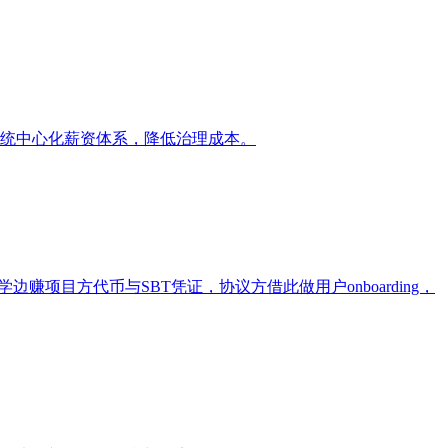
替代传统中心化薪资体系，降低治理成本。
，用户边学边赚项目方代币与SBT凭证，协议方借此做用户onboarding，