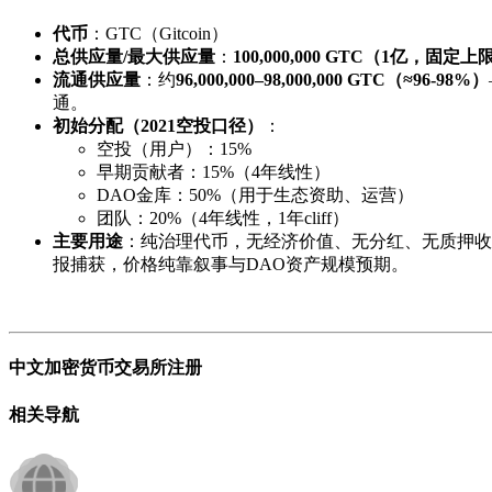
代币
：GTC（Gitcoin）
总供应量/最大供应量
：
100,000,000 GTC（1亿，固
流通供应量
：约
96,000,000–98,000,000 GTC（≈96-98%）
通。
初始分配（2021空投口径）
：
空投（用户）：15%
早期贡献者：15%（4年线性）
DAO金库：50%（用于生态资助、运营）
团队：20%（4年线性，1年cliff）
主要用途
：纯治理代币，无经济价值、无分红、无质押收益——用
报捕获，价格纯靠叙事与DAO资产规模预期。
中文加密货币交易所注册
相关导航