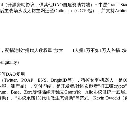
ol（开源资助协议，供其他DAO自建资助前端）+ 中层Grants Stac
23年后主战场从以太坊主网迁至Optimism（GG19起），并支持Arbitru
，配捐池按”捐赠人数权重”放大——1人捐1万不如1万人各捐1块，
bility）
何DAO复用
itter、POAP、ENS、BrightID等），筛掉女巫/机器人
容、测产品），交付即结，是开发者/社区贡献者”打工赚crypto
itrum、Base、Zora等链陆续开独立Grants轮，Allo协议做统一底层
回溯资助）、”协议承诺1%代币做生态资助”等范式，Kevin Owock