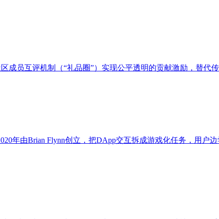
台，通过社区成员互评机制（“礼品圈”）实现公平透明的贡献激励，
简历平台，2020年由Brian Flynn创立，把DApp交互拆成游戏化任务