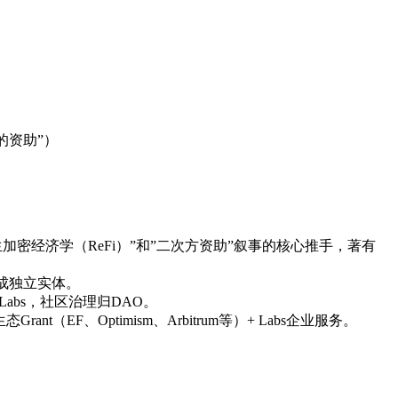
。
平台的资助”）
是”再生加密经济学（ReFi）”和”二次方资助”叙事的核心推手，著有
目做成独立实体。
议开发归Labs，社区治理归DAO。
（EF、Optimism、Arbitrum等）+ Labs企业服务。