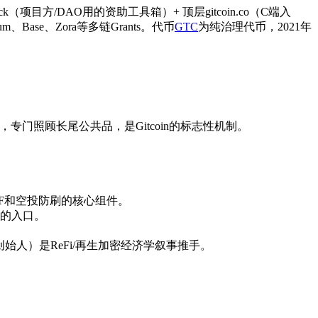
k（项目方/DAO用的资助工具箱）+ 顶层gitcoin.co（C端入
m、Base、Zora等多链Grants。代币
GTC
为纯治理代币，2021年
专门照顾长尾公共品，是Gitcoin的标志性机制。
，是QF和空投防刷的核心组件。
”的入口。
。
i（创始人）是ReFi/再生加密经济学叙事推手。