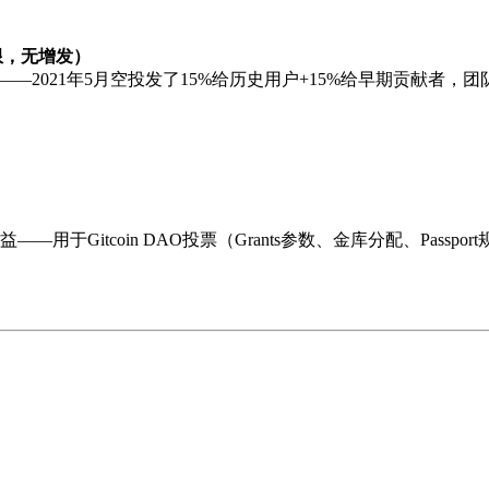
定上限，无增发）
——2021年5月空投发了15%给历史用户+15%给早期贡献者，团队/
于Gitcoin DAO投票（Grants参数、金库分配、Pass