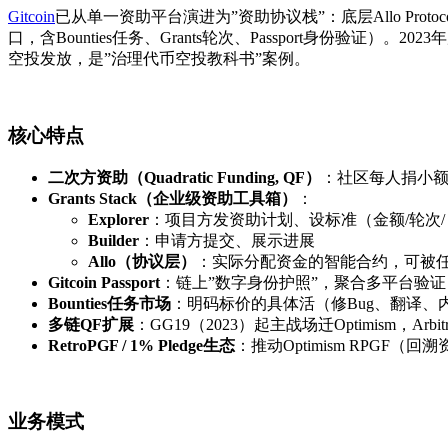
Gitcoin
已从单一资助平台演进为”资助协议栈”：底层Allo Protoc
口，含Bounties任务、Grants轮次、Passport身份验证）。20
空投发放，是”治理代币空投教科书”案例。
核心特点
二次方资助（Quadratic Funding, QF）
：社区每人捐小额
Grants Stack（企业级资助工具箱）
：
Explorer
：项目方发资助计划、设标准（金额/轮次/ eligi
Builder
：申请方提交、展示进展
Allo（协议层）
：实际分配资金的智能合约，可被任
Gitcoin Passport
：链上”数字身份护照”，聚合多平台验证（Tw
Bounties任务市场
：明码标价的具体活（修Bug、翻译、内
多链QF扩展
：GG19（2023）起主战场迁Optimism，Arb
RetroPGF / 1% Pledge生态
：推动Optimism RPGF（
业务模式