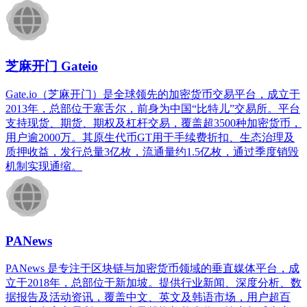
芝麻开门 Gateio
Gate.io（芝麻开门）是全球领先的加密货币交易平台，成立于
2013年，总部位于塞舌尔，前身为中国“比特儿”交易所。平台
支持现货、期货、期权及杠杆交易，覆盖超3500种加密货币，
用户逾2000万。其原生代币GT用于手续费折扣、生态治理及
质押收益，发行总量3亿枚，流通量约1.5亿枚，通过季度销毁
机制实现通缩。
PANews
PANews 是专注于区块链与加密货币领域的垂直媒体平台，成
立于2018年，总部位于新加坡。提供行业新闻、深度分析、数
据报告及活动资讯，覆盖中文、英文及韩语市场，用户超百