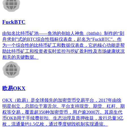
FuckBTC
由知名比特币矿池——鱼池的创始人神鱼（bitfish）制作的“刻
舟求剑”式的BTC综合性指标仪表盘，起名为“FuckBTC”。作
为一个综合性的比特币矿工和数据仪表盘，它的核心功能是帮
助比特币矿工和投资者实时监控与挖矿盈利性及市场健康状况
相关的关键数据。
欧易OKX
OKX（欧易）是全球领先的加密货币交易平台，2017年由徐
明星创立，总部位于塞舌尔。平台支持现货、期货、杠杆、期
权等交易，覆盖超350种加密货币，用户逾2000万。其原生代
币OKB用于手续费折扣、生态治理及质押收益，发行总量3亿
枚，流通量约1.5亿枚，通过季度销毁机制实现通缩。