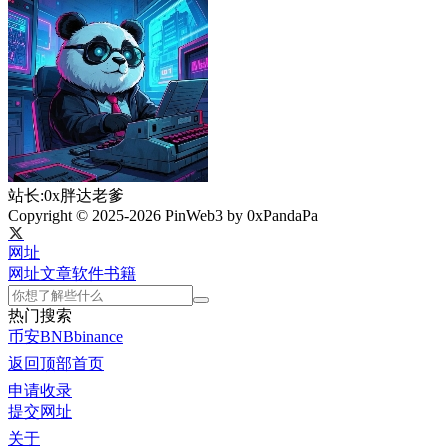
站长:0x胖达老爹
Copyright © 2025-2026 PinWeb3 by 0xPandaPa
网址
网址
文章
软件
书籍
热门搜索
币安
BNB
binance
返回顶部
首页
申请收录
提交网址
关于