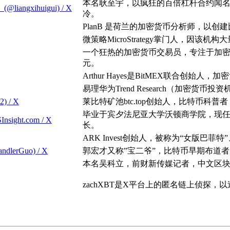
本名耿至宇，以疯狂的百倍杠杆合约闻
gxihuigui) / X
冷。
PlanB 是荷兰的加密货币分析师，以创
微策略MicroStrategy掌门人，因
一个狂热的加密货币交易员，专注于加密
元。
Arthur Hayes是BitMEX联合
易理华为Trend Research（加密货
 / X
莱比特矿池btc.top创始人，比特币科
毕业于宾夕法尼亚大学沃顿商学院，现任区块链技术与
Insight.com / X
长。
ARK Invest创始人，被称为“女版巴
lerGuo) / X
郭宏才又称”宝二爷”，比特币早期布道者
本名吴科立，前财新传媒记者，中文区块
zachXBT是X平台上的匿名链上侦探