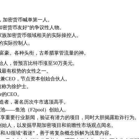
EO，加密货币喊单第一人。
对加密货币友好”的争议性人物。
家族加密货币领域相关的实际操控人。
e的实际控制人。
人富豪。各种头衔，古希腊掌管流量的神。
创始人，曾预言比特币涨至50万美元。
领域最有权势的女性之一。
兼CEO，节点资本创始合伙人。
被称为徐护士。
ase的CEO。
造者，著名历次牛市逃顶高手。
——鱼池（F2pool）创始人。
猎手，实时分享重要行业新闻，验证有潜力的项目，同时大胆揭露欺诈行为
pital的联合创始人，以发掘早期加密项目和前瞻性市场观点闻名。
i和AI领域“着迷”，善于将复杂概念拆解为浅显内容。