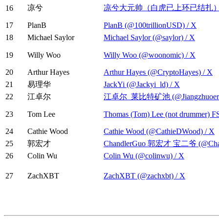
凉兮
凉兮大元帅（白虎已上环已结扎） (@lian
16
17
PlanB
PlanB (@100trillionUSD) / X
18
Michael Saylor
Michael Saylor (@saylor) / X
19
Willy Woo
Willy Woo (@woonomic) / X
20
Arthur Hayes
Arthur Hayes (@CryptoHayes) / X
21
易理华
JackYi (@Jackyi_ld) / X
22
江卓尔
江卓尔_莱比特矿池 (@Jiangzhuoer2)
23
Tom Lee
Thomas (Tom) Lee (not drummer) FS
24
Cathie Wood
Cathie Wood (@CathieDWood) / X
25
郭宏才
ChandlerGuo 郭宏才 宝二爷 (@Chand
26
Colin Wu
Colin Wu (@colinwu) / X
27
ZachXBT
ZachXBT (@zachxbt) / X