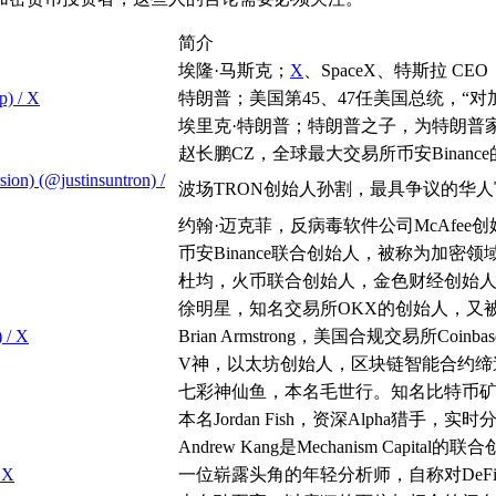
简介
埃隆·马斯克；
X
、SpaceX、特斯拉 C
p) / X
特朗普；美国第45、47任美国总统，“
埃里克·特朗普；特朗普之子，为特朗普
赵长鹏CZ，全球最大交易所币安Binanc
sion) (@justinsuntron) /
波场TRON创始人孙割，最具争议的华
约翰·迈克菲，反病毒软件公司McAfee
币安Binance联合创始人，被称为加密
杜均，火币联合创始人，金色财经创始人
徐明星，知名交易所OKX的创始人，又
 / X
Brian Armstrong，美国合规交易所Coinb
V神，以太坊创始人，区块链智能合约缔
七彩神仙鱼，本名毛世行。知名比特币矿池
本名Jordan Fish，资深Alpha
Andrew Kang是Mechanism Ca
 X
一位崭露头角的年轻分析师，自称对DeF