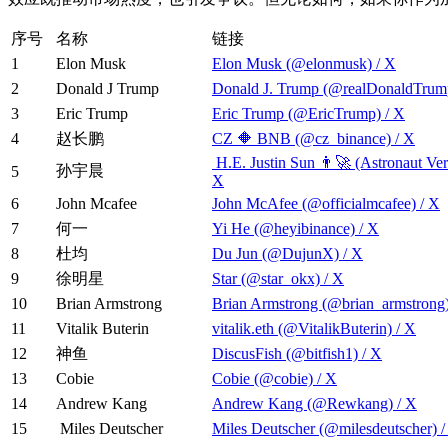
序号
名称
链接
1
Elon Musk
Elon Musk (@elonmusk) / X
2
Donald J Trump
Donald J. Trump (@realDonaldTrum
3
Eric Trump
Eric Trump (@EricTrump) / X
4
赵长鹏
CZ 🔶 BNB (@cz_binance) / X
H.E. Justin Sun 👨‍🚀 (Astronaut Ver
孙宇晨
5
X
6
John Mcafee
John McAfee (@officialmcafee) / X
7
何一
Yi He (@heyibinance) / X
8
杜均
Du Jun (@DujunX) / X
9
徐明星
Star (@star_okx) / X
10
Brian Armstrong
Brian Armstrong (@brian_armstrong)
11
Vitalik Buterin
vitalik.eth (@VitalikButerin) / X
12
神鱼
DiscusFish (@bitfish1) / X
13
Cobie
Cobie (@cobie) / X
14
Andrew Kang
Andrew Kang (@Rewkang) / X
15
Miles Deutscher
Miles Deutscher (@milesdeutscher) /