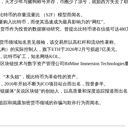
名，天才少年与赌狗称号并存，币圈少了凉兮，就如西方失去了
建比特币的存量流量比 （S2F）模型而闻名。
该机构大量购入比特币，而使其迅速成为最具影响力的“网红”。
货币作为投资的数据驱动研究。曾提出比特币潜在估值可达480
创始人，加密货币领域知名意见领袖，该交易所以高杠杆和流动性著称。
币投资机构）的实际控制人，旗下ETH于2026年2月亏损超7亿美元。
普者，比特币矿工，知名网络KOL。
数字资产管理公司BitMine Immersion Technologies
菲特”、“木头姐”，视比特币为革命性的资产。
，2016年开始不断为ICO项目站台而出名，毁誉参半。
链媒体”吴说区块链”的创始人，以高质量和深度追踪报道而出名
，以追踪和揭露加密货币领域的诈骗与欺诈行为而闻名。