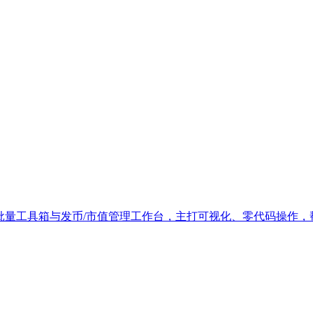
多链批量工具箱与发币/市值管理工作台，主打可视化、零代码操作，帮用户在 EVM