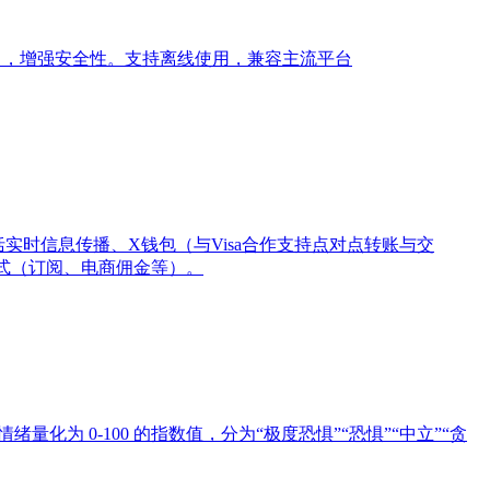
2FA），增强安全性。支持离线使用，兼容主流平台
包括实时信息传播、X钱包（与Visa合作支持点对点转账与交
模式（订阅、电商佣金等）。
化为 ​0-100 的指数值，分为“极度恐惧”“恐惧”“中立”“贪