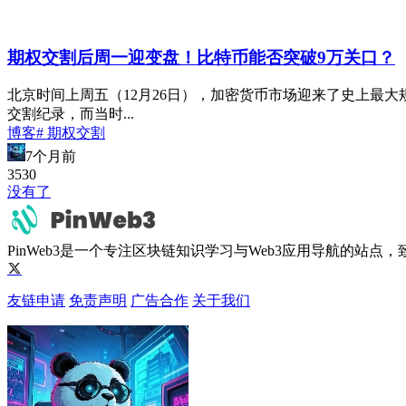
期权交割后周一迎变盘！比特币能否突破9万关口？
北京时间上周五（12月26日），加密货币市场迎来了史上最大规
交割纪录，而当时...
博客
# 期权交割
7个月前
353
0
没有了
PinWeb3是一个专注区块链知识学习与Web3应用导航的站
友链申请
免责声明
广告合作
关于我们